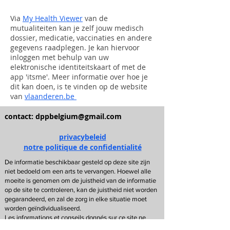
Via
My Health Viewer
van de
mutualiteiten kan je zelf jouw medisch
dossier, medicatie, vaccinaties en andere
gegevens raadplegen. Je kan hiervoor
inloggen met behulp van uw
elektronische identiteitskaart of met de
app 'itsme'. Meer informatie over hoe je
dit kan doen, is te vinden op de website
van
vlaanderen.be
contact:
dppbelgium@gmail.com
privacybeleid
notre politique de confidentialité
De informatie beschikbaar gesteld op deze site zijn
niet bedoeld om een arts te vervangen. Hoewel alle
moeite is genomen om de juistheid van de informatie
op de site te controleren, kan de juistheid niet worden
gegarandeerd, en zal de zorg in elke situatie moet
worden geïndividualiseerd.
Les informations et conseils donnés sur ce site ne
doivent en aucun cas remplacer l’avis d’un médecin.