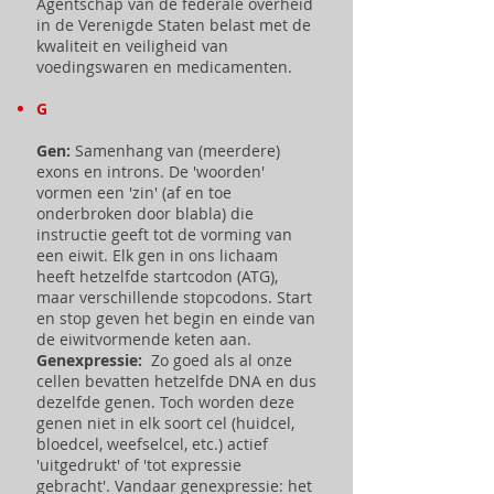
Agentschap van de federale overheid
in de Verenigde Staten belast met de
kwaliteit en veiligheid van
voedingswaren en medicamenten.
G
Gen:
Samenhang van (meerdere)
exons en introns. De 'woorden'
vormen een 'zin' (af en toe
onderbroken door blabla) die
instructie geeft tot de vorming van
een eiwit. Elk gen in ons lichaam
heeft hetzelfde startcodon (ATG),
maar verschillende stopcodons. Start
en stop geven het begin en einde van
de eiwitvormende keten aan.
Genexpressie:
Zo goed als al onze
cellen bevatten hetzelfde DNA en dus
dezelfde genen. Toch worden deze
genen niet in elk soort cel (huidcel,
bloedcel, weefselcel, etc.) actief
'uitgedrukt' of 'tot expressie
gebracht'. Vandaar genexpressie: het