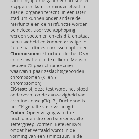
cardiomyopathie ga
at het hart sneller
kloppen en komt er minder bloed in
allerlei organen terecht. In een later
stadium kunnen onder andere de
nierfunctie en de hartfunctie worden
beïnvloed. Door vochtophoping
worden voeten en enkels dik, ontstaat
benauwdheid en kunnen ernstige tot
fatale hartritmestoornissen optreden.
Chromosoom:
Structuur die het DNA
en de eiwitten in de celkern. Mensen
hebben 23 paar chromosomen
waarvan 1 paar geslachtsgebonden
chromosomen (X- en Y-
chromosomen).
CK-test:
bij deze test wordt het bloed
onderzocht op de aanwezigheid van
creatinekinase (CK). Bij Duchenne is
het CK-gehalte sterk verhoogd.
Codon:
Opeenvolging van drie
nucleotiden die een betekenisvolle
'lettergreep' vormen. Betekenisvol
omdat het vertaald wordt in de
vorming van een aminozuur. In de