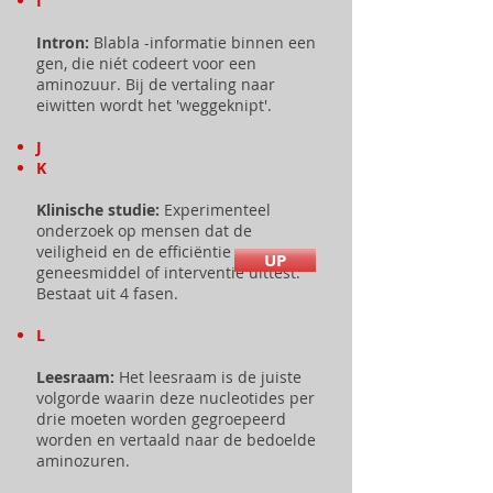
I
Intron:
Blabla -informatie binnen een
gen, die niét codeert voor een
aminozuur. Bij de vertaling naar
eiwitten wordt het 'weggeknipt'.
J
K
Klinische studie:
Experimenteel
onderzoek op mensen dat de
veiligheid en de efficiëntie van een
UP
geneesmiddel of interventie uittest.
Bestaat uit 4 fasen.
L
Leesraam:
Het leesraam is de juiste
volgorde waarin deze nucleotides per
drie moeten worden gegroepeerd
worden en vertaald naar de bedoelde
aminozuren.