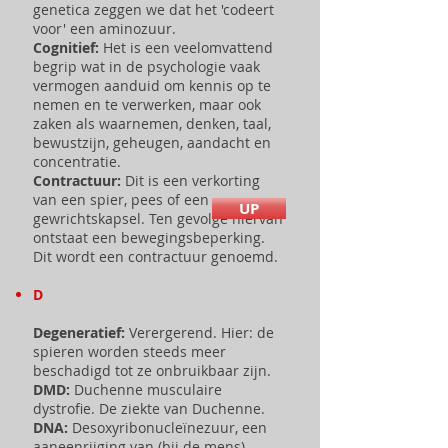
genetica zeggen we dat het 'codeert
voor' een aminozuur.
Cognitief:
Het
is een veelomvattend
begrip wat in de psychologie vaak
vermogen aanduid om kennis op te
nemen en te verwerken, maar ook
zaken als waarnemen, denken, taal,
bewustzijn, geheugen, aandacht en
concentratie.
Contractuur:
Dit is een verkorting
van een spier, pees of een
UP
gewrichtskapsel. Ten gevolge hiervan
ontstaat een bewegingsbeperking.
Dit wordt een contractuur genoemd.
D
Degeneratief:
Verergerend. Hier: de
spieren worden steeds meer
beschadigd tot ze onbruikbaar zijn.
DMD:
Duchenne musculaire
dystrofie. De ziekte van Duchenne.
DNA:
Desoxyribonucleïnezuur, een
aaneenrijging van (bij de mens)