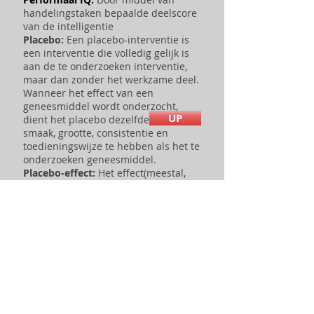
handelingstaken bepaalde deelscore
van de intelligentie
Placebo:
Een placebo-interventie is
een interventie die volledig gelijk is
aan de te onderzoeken interventie,
maar dan zonder het werkzame deel.
Wanneer het effect van een
geneesmiddel wordt onderzocht,
UP
dient het placebo dezelfde kleur,
smaak, grootte, consistentie en
toedieningswijze te hebben als het te
onderzoeken geneesmiddel.
Placebo-effect:
Het effect(meestal,
maar niet noodzakelijk, positief) dat
niet verklaard kan worden op basis
van een fysio pathologisch model,
maar wordt toegeschreven aan
andere factoren, zoals het natuurlijk
verloop van de klacht of aandoening,
de arts-patiënt relatie, of de
verwachting (door patiënt, arts of
onderzoeker) dat een bepaalde
interventie of behandeling effect zal