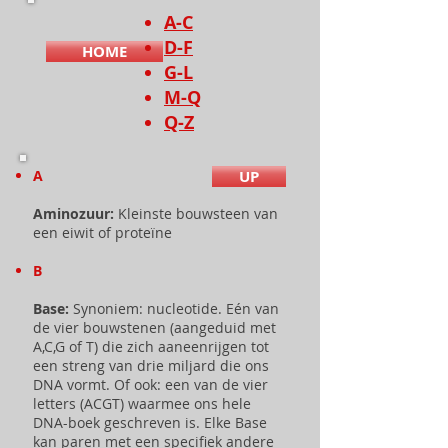
A-C
D-F
HOME
G-L
M-Q
Q-Z
A
UP
Aminozuur:
Kleinste bouwsteen van
een eiwit of proteïne
B
Base:
Synoniem: nucleotide. Eén van
de vier bouwstenen (aangeduid met
A,C,G of T) die zich aaneenrijgen tot
een streng van drie miljard die ons
DNA vormt. Of ook: een van de vier
letters (ACGT) waarmee ons hele
DNA-boek geschreven is. Elke Base
kan paren met een specifiek andere