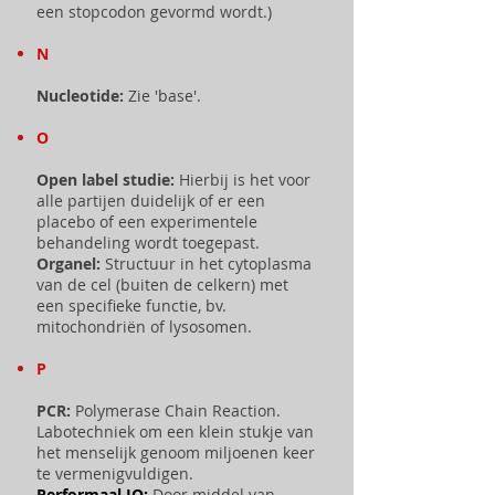
een stopcodon gevormd wordt.)
N
Nucleotide:
Zie 'base'.
O
Open label studie:
Hierbij is het voor
alle partijen duidelijk of er een
placebo of een experimentele
behandeling wordt toegepast.
Organel:
Structuur in het cytoplasma
van de cel (buiten de celkern) met
een specifieke functie, bv.
mitochondriën of lysosomen.
P
PCR:
Polymerase Chain Reaction.
Labotechniek om een klein stukje van
het menselijk genoom miljoenen keer
te vermenigvuldigen.
Performaal IQ:
Door middel van