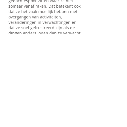
gedachtespoor zitten waar ze niet
zomaar vanaf raken. Dat betekent ook
dat ze het vaak moeilijk hebben met
overgangen van activiteiten,
veranderingen in verwachtingen en
dat ze snel gefrustreerd zijn als de
dingen anders lopen dan ze verwacht
hadden.
Volgende tips helpen hier mee om te
gaan:
Maak duidelijke regels en pas ze
consequent toe.
Stel duidelijke grenzen en
verwachtingen naar gedrag toe.
Bereid hen voor op nieuwe
gebeurtenissen: leg uit wat er gaat
gebeuren en wat er van hen verwacht
wordt.
Gebruik geen vage termen zoals ‘je
moet braaf’ zijn.
Wees positief en prijs hen met wat ze
goed doen.