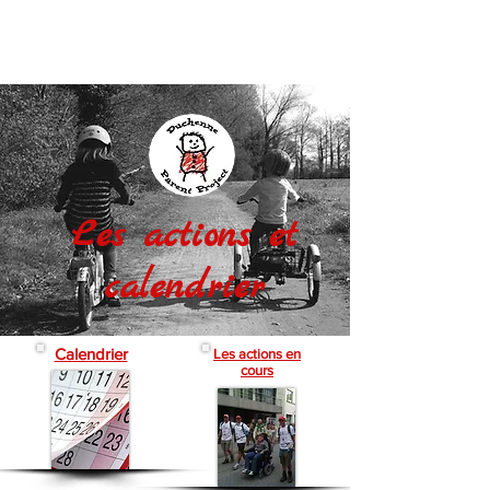
RESSOURCES
Les actions et
calendrier
Calendrier
Les actions en
cours