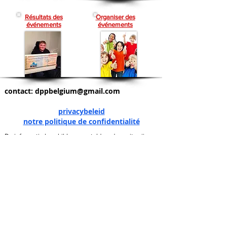
Résultats des
Organiser des
événements
événements
contact:
dppbelgium@gmail.com
privacybeleid
notre politique de confidentialité
De informatie beschikbaar gesteld op deze site zijn
niet bedoeld om een arts te vervangen. Hoewel alle
moeite is genomen om de juistheid van de informatie
op de site te controleren, kan de juistheid niet worden
gegarandeerd, en zal de zorg in elke situatie moet
worden geïndividualiseerd.
Les informations et conseils donnés sur ce site ne
doivent en aucun cas remplacer l’avis d’un médecin.
Bien que tout ait été fait pour vérifier l’exactitude des
informations, celle-ci ne peut être garantie et tous les