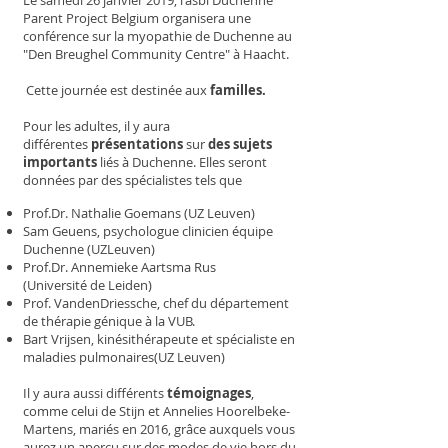
Le samedi 26 janvier 2019, l'asbl Duchenne
Parent Project Belgium organisera une
conférence sur la myopathie de Duchenne au
"Den Breughel Community Centre" à Haacht.
Cette journée est destinée aux
familles.
Pour les adultes, il y aura
différentes
présentations
sur
des sujets
importants
liés à Duchenne. Elles seront
données par des spécialistes tels que
Prof.Dr. Nathalie Goemans (UZ Leuven)
Sam Geuens, psychologue clinicien équipe
Duchenne (UZLeuven)
Prof.Dr. Annemieke Aartsma Rus
(Université de Leiden)
Prof. VandenDriessche, chef du département
de thérapie génique à la VUB.
Bart Vrijsen, kinésithérapeute et spécialiste en
maladies pulmonaires
(UZ Leuven)
Il y aura aussi différents
témoignages
,
comme celui de Stijn et Annelies Hoorelbeke-
Martens, mariés en 2016, grâce auxquels vous
aurez un aperçu sur des modes de vie hors du