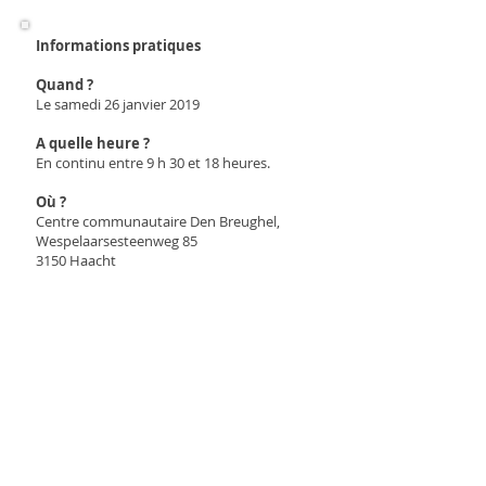
Informations pratiques
Quand ?
Le samedi 26 janvier 2019
A quelle heure ?
En continu entre 9 h 30 et 18 heures.
Où ?
Centre communautaire Den Breughel,
Wespelaarsesteenweg 85
3150 Haacht
Prix d'entrée ?
10 euros par personne
Gratuit pour les enfants jusqu'à 18 ans et
pour les patients ayant Duchenne